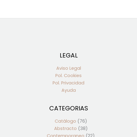
LEGAL
Aviso Legal
Pol. Cookies
Pol. Privacidad
Ayuda
CATEGORIAS
76
38
34
22
productos
productos
productos
productos
Catálogo
76
Abstracto
38
Contemporaneo
22