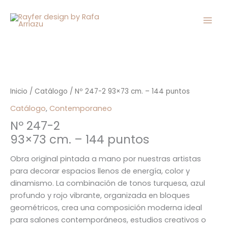
Ir
al
contenido
Inicio
/
Catálogo
/ Nº 247-2 93×73 cm. – 144 puntos
Catálogo
,
Contemporaneo
Nº 247-2
93×73 cm. – 144 puntos
Obra original pintada a mano por nuestras artistas
para decorar espacios llenos de energía, color y
dinamismo. La combinación de tonos turquesa, azul
profundo y rojo vibrante, organizada en bloques
geométricos, crea una composición moderna ideal
para salones contemporáneos, estudios creativos o