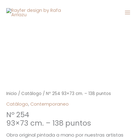
Ir
al
contenido
Inicio
/
Catálogo
/ Nº 254 93×73 cm. – 138 puntos
Catálogo
,
Contemporaneo
Nº 254
93×73 cm. – 138 puntos
Obra original pintada a mano por nuestras artistas